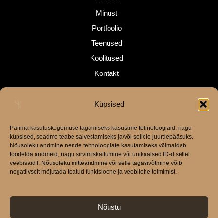
Minust
Portfoolio
Teenused
Koolitused
Kontakt
Lahtioleku ajad
Küpsised
E, T, N 9-16
Parima kasutuskogemuse tagamiseks kasutame tehnoloogiaid, nagu
K 9-14
küpsised, seadme teabe salvestamiseks ja/või sellele juurdepääsuks.
R 9-19
Nõusoleku andmine nende tehnoloogiate kasutamiseks võimaldab
L, P kokkuleppel
töödelda andmeid, nagu sirvimiskäitumine või unikaalsed ID-d sellel
veebisaidil. Nõusoleku mitteandmine või selle tagasivõtmine võib
negatiivselt mõjutada teatud funktsioone ja veebilehe toimimist.
Nõustu
Privaatsustingimused