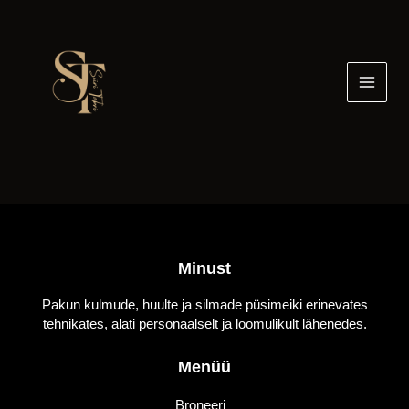
Skip
to
content
Minust
Pakun kulmude, huulte ja silmade püsimeiki erinevates
tehnikates, alati personaalselt ja loomulikult lähenedes.
Menüü
Broneeri